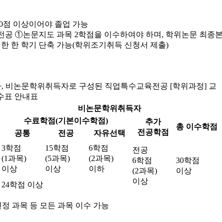
70점 이상이어야 졸업 가능
전공 ①논문지도 과목 2학점을 이수하여야 하며, 학위논문 최종본
연한 한 학기 단축 가능(학위조기취득 신청서 제출)
, 비논문학위취득자로 구성된 직업특수교육전공 [학위과정] 교
수표 안내표
비논문학위취득자
수료학점(기본이수학점)
추가
총 이수학점
전공학점
공통
전공
자유선택
3학점
15학점
6학점
전공
(1과목)
(5과목)
(2과목)
6학점
30학점
이상
이상
이하
(2과목)
이상
이상
24학점 이상
정 과목 등 모든 과목 이수 가능