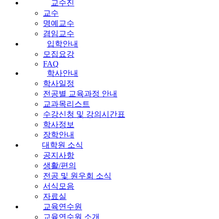
교수진
교수
명예교수
겸임교수
입학안내
모집요강
FAQ
학사안내
학사일정
전공별 교육과정 안내
교과목리스트
수강신청 및 강의시간표
학사정보
장학안내
대학원 소식
공지사항
생활/편의
전공 및 원우회 소식
서식모음
자료실
교육연수원
교육연수원 소개