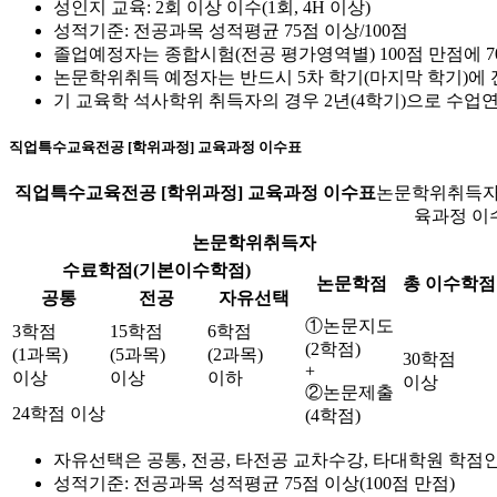
성인지 교육: 2회 이상 이수(1회, 4H 이상)
성적기준: 전공과목 성적평균 75점 이상/100점
졸업예정자는 종합시험(전공 평가영역별) 100점 만점에 
논문학위취득 예정자는 반드시 5차 학기(마지막 학기)에 
기 교육학 석사학위 취득자의 경우 2년(4학기)으로 수업
직업특수교육전공 [학위과정] 교육과정 이수표
직업특수교육전공 [학위과정] 교육과정 이수표
논문학위취득자
육과정 이
논문학위취득자
수료학점(기본이수학점)
논문학점
총 이수학점
공통
전공
자유선택
①논문지도
3학점
15학점
6학점
(2학점)
(1과목)
(5과목)
(2과목)
30학점
+
이상
이상
이하
이상
②논문제출
24학점 이상
(4학점)
자유선택은 공통, 전공, 타전공 교차수강, 타대학원 학점인
성적기준: 전공과목 성적평균 75점 이상(100점 만점)