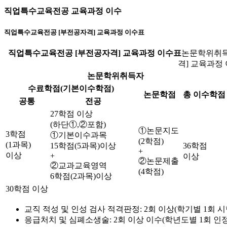
직업특수교육전공 교육과정 이수
직업특수교육전공 [부전공자격] 교육과정 이수표
직업특수교육전공 [부전공자격] 교육과정 이수표
논문학위취득
격] 교육과정
논문학위취득자
수료학점(기본이수학점)
논문학점
총 이수학점
공통
전공
27학점 이상
(하단①,②포함)
①논문지도
3학점
①기본이수과목
(2학점)
(1과목)
15학점(5과목)이상
36학점
+
이상
+
이상
②논문제출
②교과교육영역
(4학점)
6학점(2과목)이상
30학점 이상
교직 적성 및 인성 검사 적격판정: 2회 이상(학기별 1회 시
응급처치 및 심폐소생술: 2회 이상 이수(학년도별 1회 인정