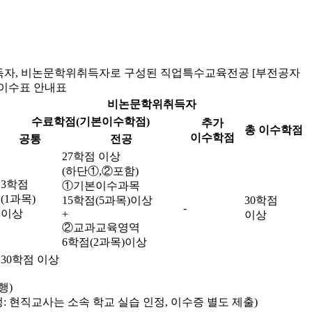
자, 비논문학위취득자로 구성된 직업특수교육전공 [부전공자
 이수표 안내표
비논문학위취득자
수료학점(기본이수학점)
추가
총 이수학점
이수학점
공통
전공
27학점 이상
(하단①,②포함)
3학점
①기본이수과목
(1과목)
15학점(5과목)이상
30학점
-
이상
+
이상
②교과교육영역
6학점(2과목)이상
30학점 이상
행)
: 현직교사는 소속 학교 실습 인정, 이수증 별도 제출)